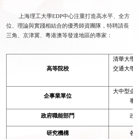
上海理工大學EDP中心注重打造高水平、全方
位、理論與實踐相結合的優秀師資團隊，特聘請長
三角、京津冀、粵港澳等發達地區的專家：
清華大學
高等院校
交通大學
大中型企
企事業單位
事
政府職能部門
政
研究機構
各